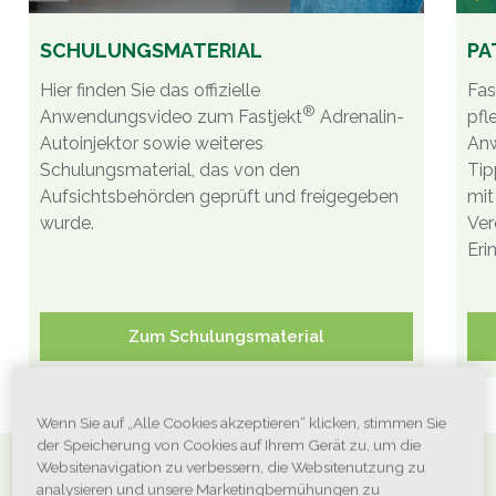
SCHULUNGSMATERIAL
PA
Hier finden Sie das offizielle
Fas
®
Anwendungsvideo zum Fastjekt
Adrenalin-
pfl
Autoinjektor sowie weiteres
Anw
Schulungsmaterial, das von den
Tip
Aufsichtsbehörden geprüft und freigegeben
mit
wurde.
Ver
Eri
Zum Schulungsmaterial
Wenn Sie auf „Alle Cookies akzeptieren“ klicken, stimmen Sie
der Speicherung von Cookies auf Ihrem Gerät zu, um die
Websitenavigation zu verbessern, die Websitenutzung zu
FACHKREISE
analysieren und unsere Marketingbemühungen zu